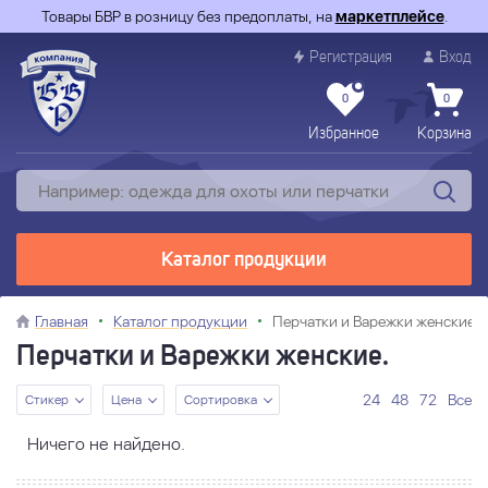
Товары БВР в розницу без предоплаты, на
маркетплейсе
.
Регистрация
Вход
0
0
Избранное
Корзина
Каталог продукции
Главная
Каталог продукции
Перчатки и Варежки женские
Перчатки и Варежки женские.
24
48
72
Все
Стикер
Цена
Сортировка
Ничего не найдено.