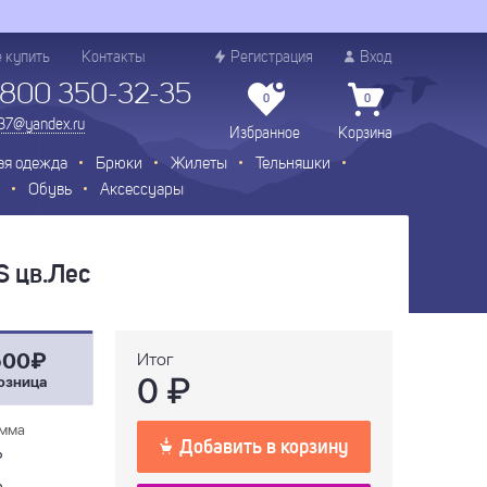
е купить
Контакты
Регистрация
Вход
 800 350-32-35
0
0
.37@yandex.ru
Избранное
Корзина
ая одежда
Брюки
Жилеты
Тельняшки
Обувь
Аксессуары
S цв.Лес
500₽
Итог
0
₽
озница
мма
Добавить в корзину
₽