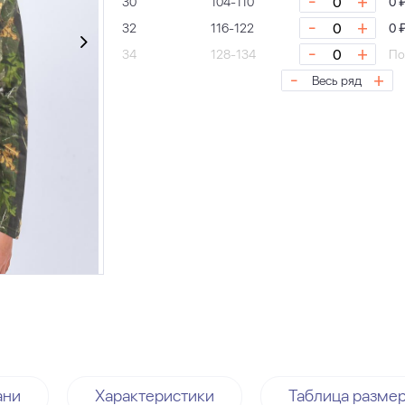
-
+
30
104-110
0 
-
+
32
116-122
0 
-
+
34
128-134
По
-
+
Весь ряд
ани
Характеристики
Таблица разме