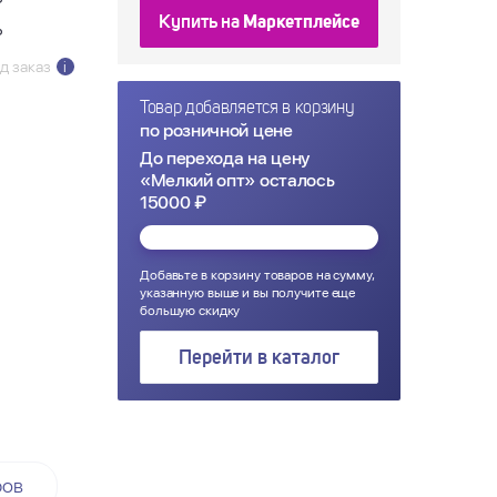
₽
Купить на
Маркетплейсе
₽
д заказ
i
Товар добавляется в корзину
по розничной цене
До перехода на цену
«Мелкий опт» осталось
15000 ₽
Добавьте в корзину товаров на сумму,
указанную выше и вы получите еще
большую скидку
Перейти в каталог
ров