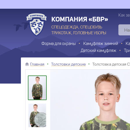
Как за
КОМПАНИЯ «БВР»
СПЕЦОДЕЖДА, СПЕЦОБУВЬ
ТРИКОТАЖ, ГОЛОВНЫЕ УБОРЫ
Форма для охраны
Камуфляж зимний
К
Детский камуфляж
Тр
Главная
Толстовки детские
Толстовка детская 