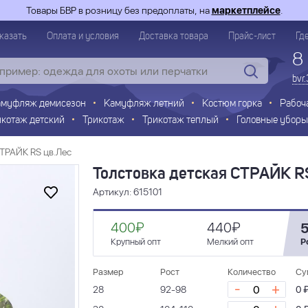
Товары БВР в розницу без предоплаты, на
маркетплейсе
.
казать
Оплата и условия
Доставка товара
Прайс-лист
Гд
8
bvr
амуфляж демисезон
Камуфляж летний
Костюм горка
Рабоч
икотаж детский
Трикотаж
Трикотаж теплый
Головные уборы
СТРАЙК RS цв.Лес
Толстовка детская СТРАЙК R
Артикул: 615101
400₽
440₽
Крупный опт
Мелкий опт
Р
Размер
Рост
Количество
Су
-
+
28
92-98
0 