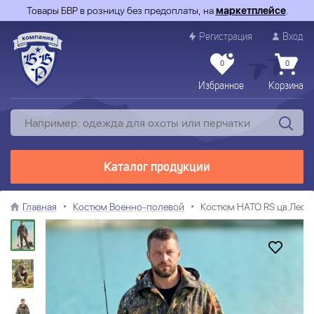
Товары БВР в розницу без предоплаты, на
маркетплейсе
.
Регистрация
Вход
0
0
Избранное
Корзина
Каталог продукции
Главная
Костюм Военно-полевой
Костюм НАТО RS цв.Лес