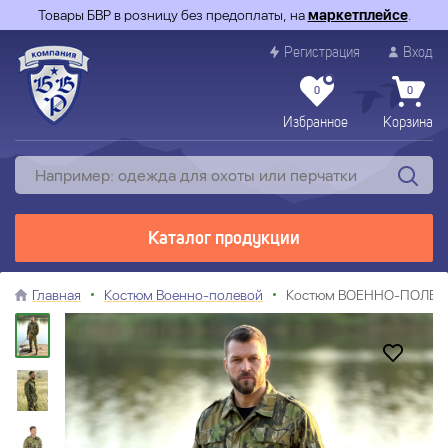
Товары БВР в розницу без предоплаты, на
маркетплейсе
.
Регистрация
Вход
0
0
Избранное
Корзина
Каталог продукции
Главная
Костюм Военно-полевой
Костюм ВОЕННО-ПОЛЕВОЙ