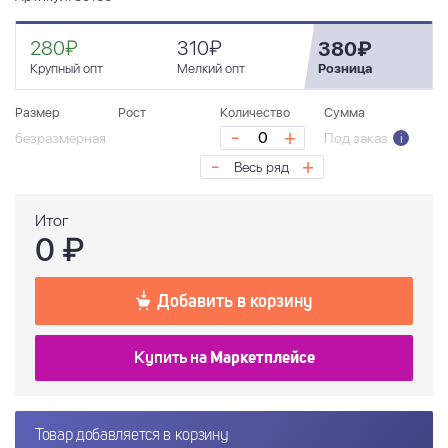
280₽
310₽
380₽
Крупный опт
Мелкий опт
Розница
Размер
Рост
Количество
Сумма
-
+
безразмерная
Под заказ
i
-
+
Весь ряд
Итог
0
₽
Добавить в корзину
Купить на
Маркетплейсе
Товар добавляется в корзину